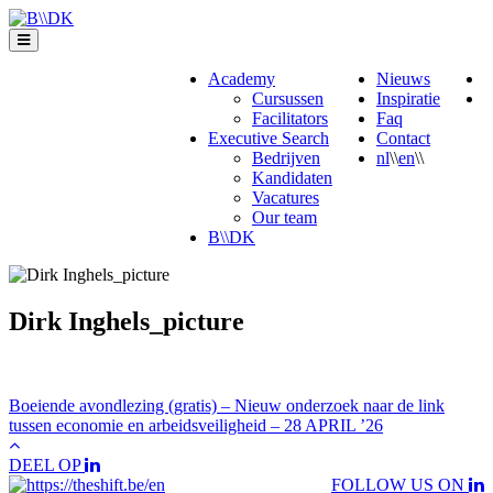
Skip
to
content
Academy
Nieuws
Cursussen
Inspiratie
Facilitators
Faq
Executive Search
Contact
Bedrijven
nl
\\
en
\\
Kandidaten
Vacatures
Our team
B\\DK
Dirk Inghels_picture
Bericht
Boeiende avondlezing (gratis) – Nieuw onderzoek naar de link
tussen economie en arbeidsveiligheid – 28 APRIL ’26
navigatie
DEEL OP
FOLLOW US ON